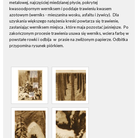
metalowej, najczęściej miedzianej płycie, pokrytej
kwasoodpornym werniksem i poddaje trawieniu kwasem
azotowym (werniks - mieszanina wosku, asfaltu i żywicy). Dla
uzyskania większego natężenia kreski powtarza się trawienie,
zasłaniając werniksem miejsca , które maja pozostać jaśniejsze. Po
zakończonym procesie trawienia usuwa się werniks, wciera farbę w
powstałe rowki i odbija w prasie na zwilżonym papierze. Odbitka
przypomina rysunek piórkiem.